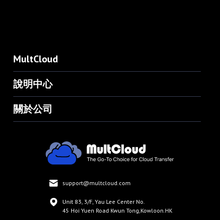
MultCloud
說明中心
關於公司
support@multcloud.com
Unit 83, 3/F, Yau Lee Center No.
45 Hoi Yuen Road Kwun Tong,Kowloon.HK