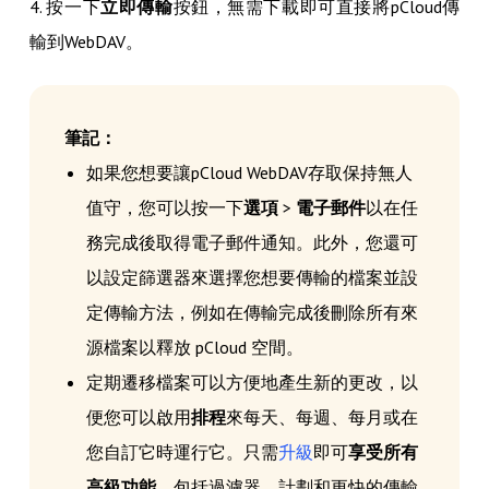
4. 按一下
立即傳輸
按鈕，無需下載即可直接將pCloud傳
輸到WebDAV。
筆記：
如果您想要讓pCloud WebDAV存取保持無人
值守，您可以按一下
選項
>
電子郵件
以在任
務完成後取得電子郵件通知。此外，您還可
以設定篩選器來選擇您想要傳輸的檔案並設
定傳輸方法，例如在傳輸完成後刪除所有來
源檔案以釋放 pCloud 空間。
定期遷移檔案可以方便地產生新的更改，以
便您可以啟用
排程
來每天、每週、每月或在
您自訂它時運行它。只需
升級
即可
享受所有
高級功能
，包括過濾器、計劃和更快的傳輸