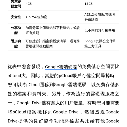
免費存
4GB
15GB
儲空間
AES12位加密/雙因素
安全性
AES256位加密
身份驗證
分享功
加密分享上傳連結和下載連結，並設
以不同的許可權共用
能
置有效期
附加功
可創建音訊檔案的播放清單，還可跨
Google的辦公套件和
能
雲端硬碟移動檔案
第三方工具
從表中您會發現，
的免費儲存空間要比
Google雲端硬碟
pCloud大。因此，當您的pCloud帳戶存儲空間爆掉時，
您可以將pCloud遷移到Google雲端硬碟，以免費存儲多
餘的檔案和資料夾。另外，作為流行的雲硬碟服務之
一，Google Drive擁有龐大的用戶數量。有時您可能需要
將pCloud檔案搬移到Google Drive，然後透過Google
Drive提供的良好協作功能將檔案共用給其他Google