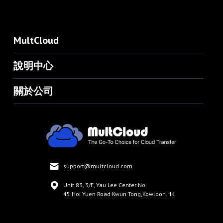
MultCloud
說明中心
關於公司
support@multcloud.com
Unit 83, 3/F, Yau Lee Center No.
45 Hoi Yuen Road Kwun Tong,Kowloon.HK