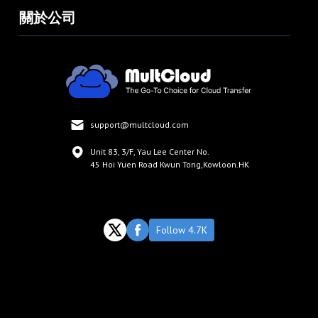
關於公司
support@multcloud.com
Unit 83, 3/F, Yau Lee Center No.
45 Hoi Yuen Road Kwun Tong,Kowloon.HK
Follow 4.7K