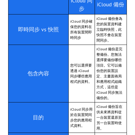
iCloud 同
iCloud 備份
步
iCloud 備份會為
iCloud 同步確
您的裝置資料建
保您的資料在
即時同步 vs 快照
立臨時快照，此
所有裝置間即
快照不會在裝置
時同步
間同步。
iCloud 備份是完
整備份。您無法
選擇要備份哪些
您可以選擇要
項目。它可以備
透過 iCloud
份您的裝置設
包含內容
同步哪些應用
定、主畫面佈局
程式的資料。
和應用程式組織
方式，這些是
iCloud 同步無法
備份的。
iCloud 備份旨在
iCloud 同步用
供未來將資料從
於在裝置間同
目的
一台裝置還原至
步您的應用程
另一台裝置時使
式資料。
用。