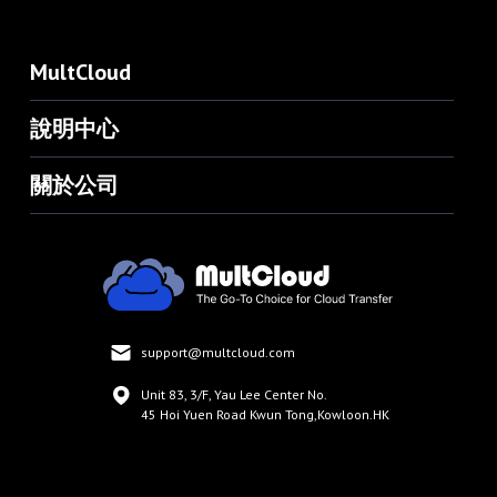
MultCloud
說明中心
關於公司
support@multcloud.com
Unit 83, 3/F, Yau Lee Center No.
45 Hoi Yuen Road Kwun Tong,Kowloon.HK