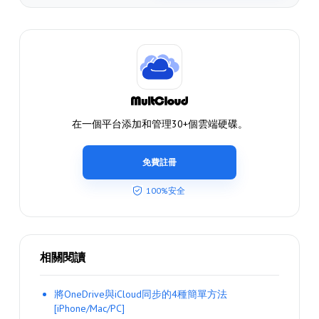
在一個平台添加和管理30+個雲端硬碟。
免費註冊
100%安全
相關閱讀
將OneDrive與iCloud同步的4種簡單方法
[iPhone/Mac/PC]