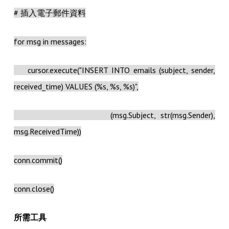
# 插入電子郵件資料
for msg in messages:
cursor.execute("INSERT INTO emails (subject, sender,
received_time) VALUES (%s, %s, %s)",
(msg.Subject, str(msg.Sender),
msg.ReceivedTime))
conn.commit()
conn.close()
所需工具