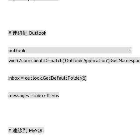
# 連線到 Outlook
outlook =
win32com.client.Dispatch("Outlook.Application").GetNamespac
inbox = outlook.GetDefaultFolder(6)
messages = inbox.Items
# 連線到 MySQL