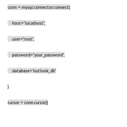
conn = mysql.connector.connect(
host="localhost",
user="root",
password="your_password",
database="outlook_db"
)
cursor = conn.cursor()