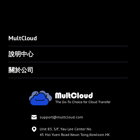
MultCloud
說明中心
關於公司
support@multcloud.com
Unit 83, 3/F, Yau Lee Center No.
45 Hoi Yuen Road Kwun Tong,Kowloon.HK