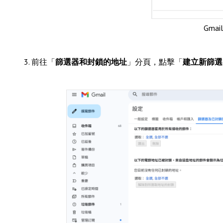
Gmail
3. 前往「
篩選器和封鎖的地址
」分頁，點擊「
建立新篩選