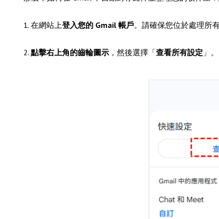
1. 在網站上
登入您的 Gmail 帳戶
。請確保您位於處理所
2.
點擊右上角的齒輪圖示
，然後選擇「
查看所有設定
」。