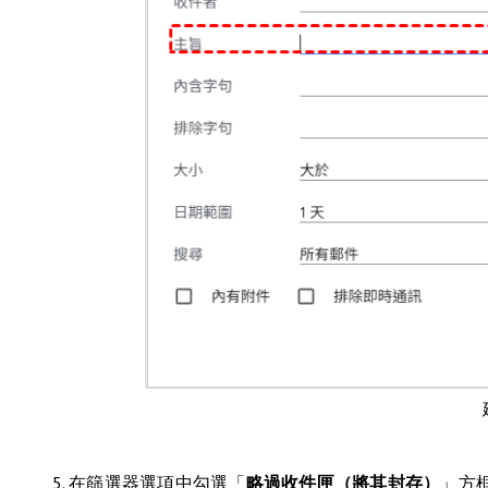
5. 在篩選器選項中勾選「
略過收件匣（將其封存）
」方