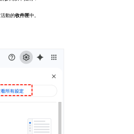
有活動的
收件匣
中。