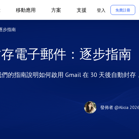
能
移動應用
方案
支援
登入
免費註冊
：逐步指南
自動封存電子郵件：逐步指南
們的指南說明如何啟用 Gmail 在 30 天後自動封存
。
發佈者
@Alicia
202