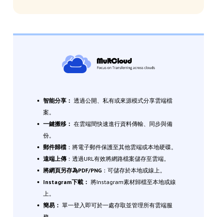
智能分享：
透過公開、私有或來源模式分享雲端檔
案。
一鍵搬移：
在雲端間快速進行資料傳輸、同步與備
份。
郵件歸檔
：將電子郵件保護至其他雲端或本地硬碟。
遠端上傳
：透過URL有效將網路檔案儲存至雲端。
將網頁另存為PDF/PNG
：可儲存於本地或線上。
Instagram下載：
將Instagram素材歸檔至本地或線
上。
簡易：
單一登入即可於一處存取並管理所有雲端服
務。