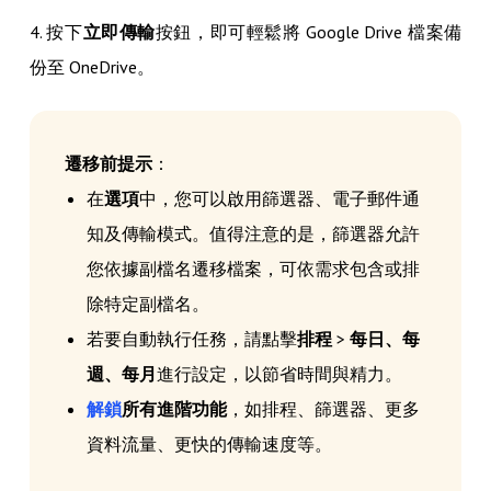
4. 按下
立即傳輸
按鈕，即可輕鬆將 Google Drive 檔案備
份至 OneDrive。
遷移前提示
：
在
選項
中，您可以啟用篩選器、電子郵件通
知及傳輸模式。值得注意的是，篩選器允許
您依據副檔名遷移檔案，可依需求包含或排
除特定副檔名。
若要自動執行任務，請點擊
排程
>
每日、每
週、每月
進行設定，以節省時間與精力。
解鎖
所有進階功能
，如排程、篩選器、更多
資料流量、更快的傳輸速度等。