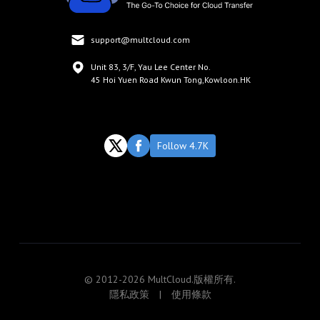
support@multcloud.com
Unit 83, 3/F, Yau Lee Center No.
45 Hoi Yuen Road Kwun Tong,Kowloon.HK
Follow 4.7K
© 2012-2026 MultCloud.版權所有.
隱私政策
|
使用條款