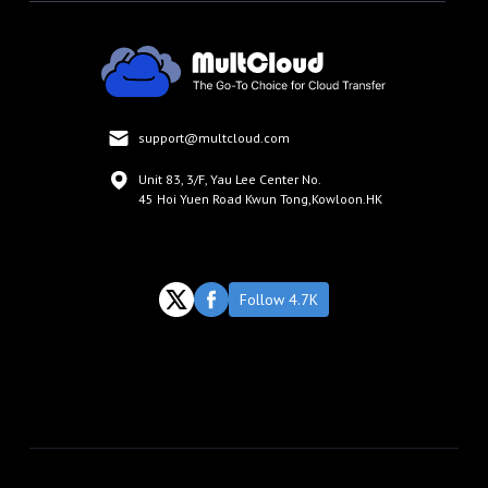
support@multcloud.com
Unit 83, 3/F, Yau Lee Center No.
45 Hoi Yuen Road Kwun Tong,Kowloon.HK
Follow 4.7K