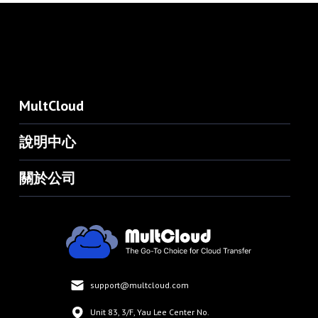
MultCloud
說明中心
關於公司
support@multcloud.com
Unit 83, 3/F, Yau Lee Center No.