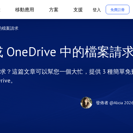
能
移動應用
方案
支援
登入
免費註冊
e 中的檔案請求
 或 OneDrive 中的檔案請
ve 檔案請求？這篇文章可以幫您一個大忙，提供 3 種簡單免
rive。
發佈者
@Alicia
202