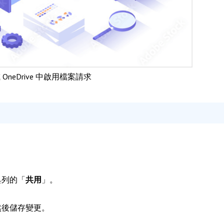
t 或 OneDrive 中啟用檔案請求
具列的「
共用
」。
然後儲存變更。