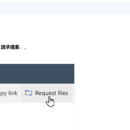
「
請求檔案
」。