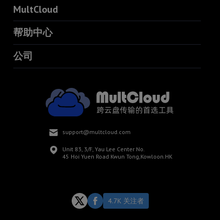
MultCloud
帮助中心
公司
support@multcloud.com
Unit 83, 3/F, Yau Lee Center No.
45 Hoi Yuen Road Kwun Tong,Kowloon.HK
4.7K 关注者