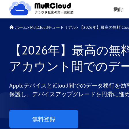
機能
ホーム
>
MultCloudチュートリアル
>
【2026年】最高の無料iCl
【2026年】最高の無料i
アカウント間でのデ
AppleデバイスとiCloud間でのデータ移行を
保護し、デバイスアップグレードを円滑に進
無料登録