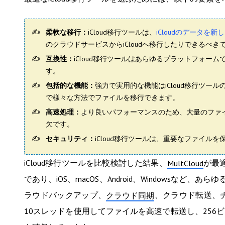
柔軟な移行：
iCloud移行ツールは、
iCloudのデータを新
のクラウドサービスからiCloudへ移行したりできるべ
互換性：
iCloud移行ツールはあらゆるプラットフォ
す。
包括的な機能：
強力で実用的な機能はiCloud移行ツー
で様々な方法でファイルを移行できます。
高速処理：
より良いパフォーマンスのため、
大量のファ
欠です。
セキュリティ：
iCloud移行ツールは、重要なファイ
iCloud移行ツールを比較検討した結果、
が最
MultCloud
であり、iOS、macOS、Android、Windows
ラウドバックアップ、
、クラウド転送、チ
クラウド同期
10スレッドを使用してファイルを高速で転送し、256ビ