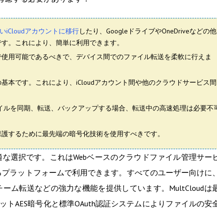
しいiCloudアカウントに移行
したり、GoogleドライブやOneDriveなどの他
きです。これにより、簡単に利用できます。
ームで使用可能であるべきで、デバイス間でのファイル転送を柔軟に行えま
ルの基本です。これにより、iCloudアカウント間や他のクラウドサービス間
イルを同期
、転送、バックアップする場合、転送中の高速処理は必要不
ルを保護するために最先端の暗号化技術を使用すべきです。
適な選択です。これはWebベースのクラウドファイル管理サー
など、あらゆるプラットフォームで利用できます。すべてのユーザー向けに
ーム転送などの強力な機能を提供しています。MultCloudは
ットAES暗号化と標準OAuth認証システムによりファイルの安