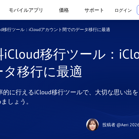
モバイルアプリ
価格
サポート
ログイン
oud移行ツール：iCloudアカウント間でのデータ移行に最適
Cloud移行ツール：iClo
ータ移行に最適
効率的に行えるiCloud移行ツールで、大切な思い出を
めましょう。
投稿者
@Aeri
202