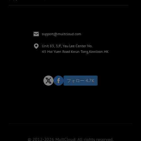
support@multcloud.com
Unit 83, 3/F, Yau Lee Center No.
45 Hoi Yuen Road Kwun Tong,Kowloon.HK
フォロー 4.7K
© 2012-2026 MultCloud. All rights reserved.