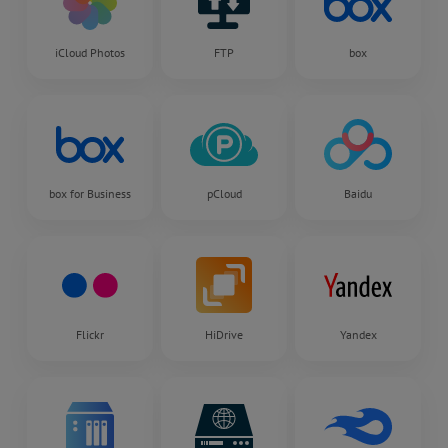
iCloud Photos
FTP
box
box for Business
pCloud
Baidu
Flickr
HiDrive
Yandex