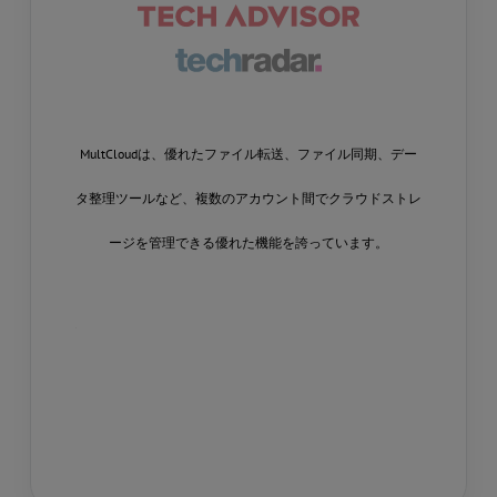
ウドストレージ
MultCloudは、優れたファイル転送、ファイル同期、デー
Multclo
ropbox、
タ整理ツールなど、複数のアカウント間でクラウドストレ
つのサイト
kblaze、および
ージを管理できる優れた機能を誇っています。
です。ここ
ることができ
したり、ド
を同期および
トレージ
からファイル
。