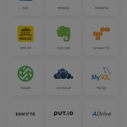
NAS
WebDAV
MediaFire
WEB.DE
Evernote
Amazon S3
Wasabi
ownCloud
MySQL