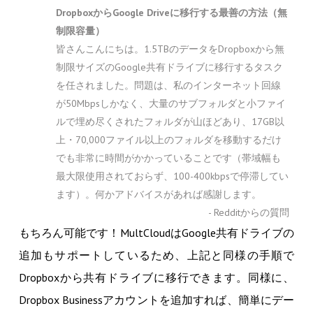
DropboxからGoogle Driveに移行する最善の方法（無
制限容量）
皆さんこんにちは。1.5TBのデータをDropboxから無
制限サイズのGoogle共有ドライブに移行するタスク
を任されました。問題は、私のインターネット回線
が50Mbpsしかなく、大量のサブフォルダと小ファイ
ルで埋め尽くされたフォルダが山ほどあり、17GB以
上・70,000ファイル以上のフォルダを移動するだけ
でも非常に時間がかかっていることです（帯域幅も
最大限使用されておらず、100-400kbpsで停滞してい
ます）。何かアドバイスがあれば感謝します。
- Redditからの質問
もちろん可能です！MultCloudはGoogle共有ドライブの
追加もサポートしているため、上記と同様の手順で
Dropboxから共有ドライブに移行できます。同様に、
Dropbox Businessアカウントを追加すれば、簡単にデー