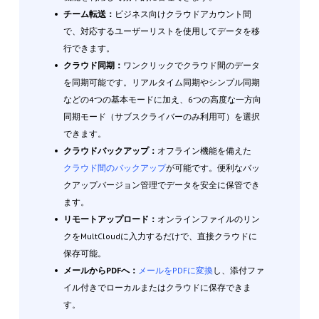
チーム転送：
ビジネス向けクラウドアカウント間
で、対応するユーザーリストを使用してデータを移
行できます。
クラウド同期：
ワンクリックでクラウド間のデータ
を同期可能です。リアルタイム同期やシンプル同期
などの4つの基本モードに加え、6つの高度な一方向
同期モード（サブスクライバーのみ利用可）を選択
できます。
クラウドバックアップ：
オフライン機能を備えた
クラウド間のバックアップ
が可能です。便利なバッ
クアップバージョン管理でデータを安全に保管でき
ます。
リモートアップロード：
オンラインファイルのリン
クをMultCloudに入力するだけで、直接クラウドに
保存可能。
メールからPDFへ：
メールをPDFに変換
し、添付ファ
イル付きでローカルまたはクラウドに保存できま
す。