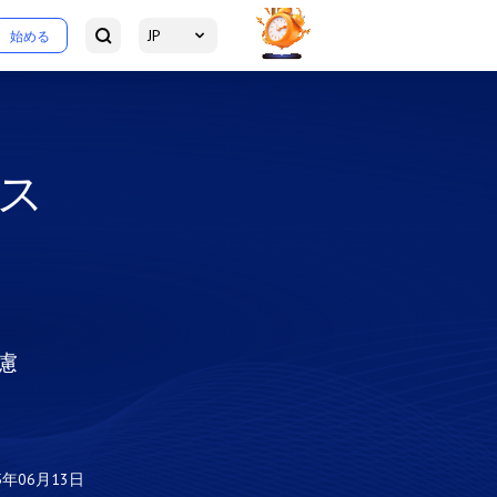
JP
始める
ビス
慮
5年06月13日