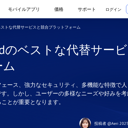
モバイルアプリ
価格
サポート
ログイン
udのベストな代替サービスと競合プラットフォーム
loudのベストな代替サー
ーム
ーフェース、強力なセキュリティ、多機能な特徴で人
です。しかし、ユーザーの多様なニーズや好みを考
探ることが重要となります。
投稿者
@Aeri
202