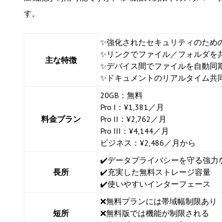
す。
✨強化されたセキュリティのため
✨リンクでファイル／フォルダを
主な特徴
✨デバイス間でファイルを自動同
✨ドキュメントのリアルタイム共
20GB：無料
Pro I：¥1,381／月
料金プラン
Pro II：¥2,762／月
Pro III：¥4,144／月
ビジネス：¥2,486／月から
✔️データプライバシーを守る強力
長所
✔️充実した無料ストレージ容量
✔️使いやすいインターフェース
❌無料プランには帯域幅制限あり
短所
❌無料版では機能が制限される