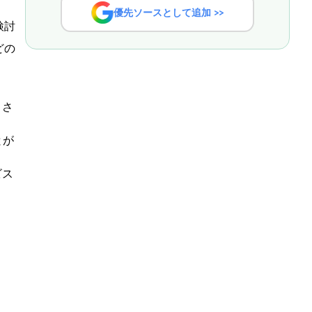
優先ソースとして追加 >>
検討
どの
、さ
とが
ビス