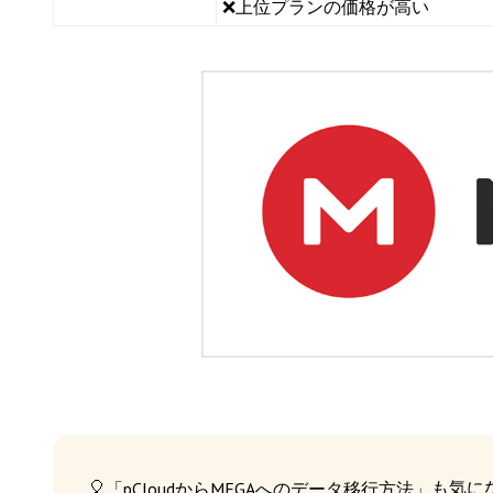
❌上位プランの価格が高い
🎈
も気に
「pCloudからMEGAへのデータ移行方法」