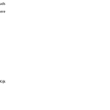
uds
dere
Kijk