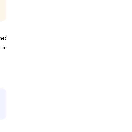
 net
dere