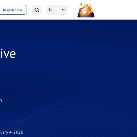
NL
Registreren
ive
l
n
uary 4, 2026