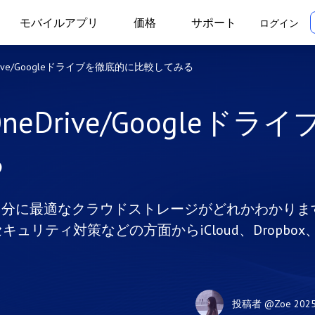
モバイルアプリ
価格
サポート
ログイン
eDrive/Googleドライブを徹底的に比較してみる
OneDrive/Googleドラ
る
ブの中に、自分に最適なクラウドストレージがどれかわかりま
リティ対策などの方面からiCloud、Dropbox
投稿者
@Zoe
202