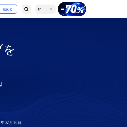
JP
始める
イブを
す
、
5年02月10日