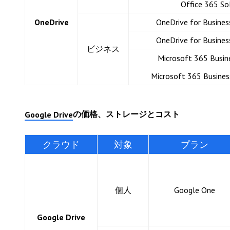
Office 365 So
OneDrive
OneDrive for Business
OneDrive for Business
ビジネス
Microsoft 365 Busin
Microsoft 365 Busines
の価格、ストレージとコスト
Google Drive
クラウド
対象
プラン
個人
Google One
Google Drive