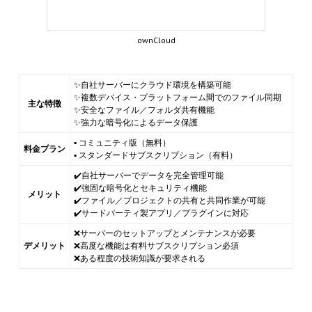
ownCloud
✨自社サーバーにクラウド環境を構築可能
✨複数デバイス・プラットフォーム間でのファイル同期
主な特徴
✨安全なファイル／フォルダ共有機能
✨強力な暗号化によるデータ保護
▪ コミュニティ版（無料）
料金プラン
▪ スタンダードサブスクリプション（有料）
✔️自社サーバーでデータを完全管理可能
✔️強固な暗号化とセキュリティ機能
メリット
✔️ファイル／プロジェクトの共有と共同作業が可能
✔️サードパーティ製アプリ／プラグインに対応
❌サーバーのセットアップとメンテナンスが必要
デメリット
❌高度な機能は有料サブスクリプション必須
❌ある程度の技術知識が要求される