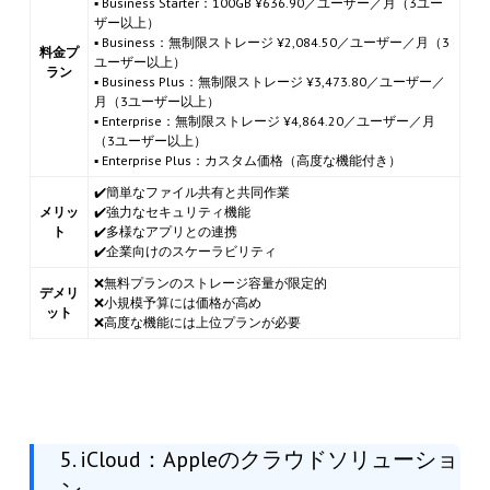
▪ Business Starter：100GB ¥636.90／ユーザー／月（3ユー
ザー以上）
▪ Business：無制限ストレージ ¥2,084.50／ユーザー／月（3
料金プ
ユーザー以上）
ラン
▪ Business Plus：無制限ストレージ ¥3,473.80／ユーザー／
月（3ユーザー以上）
▪ Enterprise：無制限ストレージ ¥4,864.20／ユーザー／月
（3ユーザー以上）
▪ Enterprise Plus：カスタム価格（高度な機能付き）
✔️簡単なファイル共有と共同作業
メリッ
✔️強力なセキュリティ機能
ト
✔️多様なアプリとの連携
✔️企業向けのスケーラビリティ
❌無料プランのストレージ容量が限定的
デメリ
❌小規模予算には価格が高め
ット
❌高度な機能には上位プランが必要
5. iCloud：Appleのクラウドソリューショ