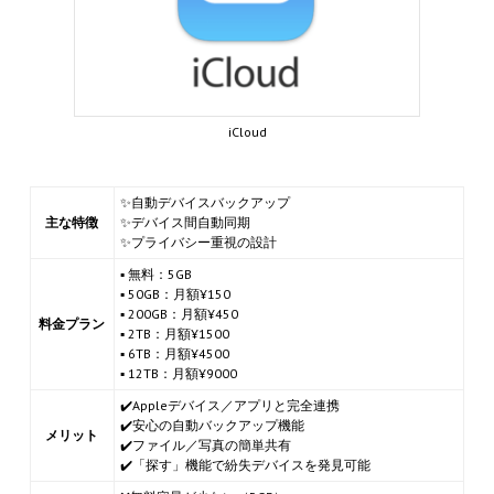
iCloud
✨自動デバイスバックアップ
主な特徴
✨デバイス間自動同期
✨プライバシー重視の設計
▪ 無料：5GB
▪ 50GB：月額¥150
▪ 200GB：月額¥450
料金プラン
▪ 2TB：月額¥1500
▪ 6TB：月額¥4500
▪ 12TB：月額¥9000
✔️Appleデバイス／アプリと完全連携
✔️安心の自動バックアップ機能
メリット
✔️ファイル／写真の簡単共有
✔️「探す」機能で紛失デバイスを発見可能