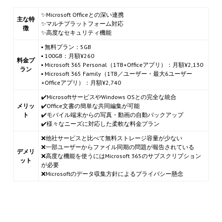
✨Microsoft Officeとの深い連携
主な特
✨マルチプラットフォーム対応
徴
✨高度なセキュリティ機能
▪ 無料プラン：5GB
▪ 100GB：月額¥260
料金プ
▪ Microsoft 365 Personal（1TB+Officeアプリ）：月額¥2,130
ラン
▪ Microsoft 365 Family（1TB／ユーザー・最大6ユーザー
+Officeアプリ）：月額¥2,740
✔️MicrosoftサービスやWindows OSとの完全な統合
メリッ
✔️Office文書の簡単な共同編集が可能
ト
✔️モバイル端末からの写真・動画の自動バックアップ
✔️様々なニーズに対応した柔軟な料金プラン
❌他社サービスと比べて無料ストレージ容量が少ない
❌一部ユーザーからファイル同期の問題が報告されている
デメリ
❌高度な機能を使うにはMicrosoft 365のサブスクリプション
ット
が必要
❌Microsoftのデータ収集方針によるプライバシー懸念