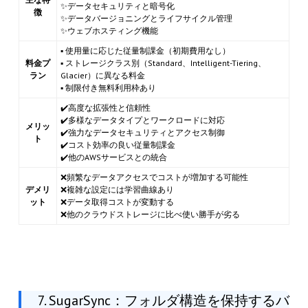
✨データセキュリティと暗号化
徴
✨データバージョニングとライフサイクル管理
✨ウェブホスティング機能
▪ 使用量に応じた従量制課金（初期費用なし）
料金プ
▪ ストレージクラス別（Standard、Intelligent-Tiering、
ラン
Glacier）に異なる料金
▪ 制限付き無料利用枠あり
✔️高度な拡張性と信頼性
✔️多様なデータタイプとワークロードに対応
メリッ
✔️強力なデータセキュリティとアクセス制御
ト
✔️コスト効率の良い従量制課金
✔️他のAWSサービスとの統合
❌頻繁なデータアクセスでコストが増加する可能性
デメリ
❌複雑な設定には学習曲線あり
ット
❌データ取得コストが変動する
❌他のクラウドストレージに比べ使い勝手が劣る
7. SugarSync：フォルダ構造を保持するバ