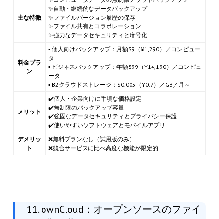
✨自動・継続的なデータバックアップ
主な特徴
✨ファイルバージョン履歴の保存
✨ファイル共有とコラボレーション
✨強力なデータセキュリティと暗号化
▪ 個人向けバックアップ：月額$9（¥1,290）／コンピュー
タ
料金プラ
▪ ビジネスバックアップ：年額$99（¥14,190）／コンピュ
ン
ータ
▪ B2クラウドストレージ：$0.005（¥0.7）／GB／月～
✔️個人・企業向けに手頃な価格設定
✔️無制限のバックアップ容量
メリット
✔️強固なデータセキュリティとプライバシー保護
✔️使いやすいソフトウェアとモバイルアプリ
デメリッ
❌無料プランなし（試用版のみ）
ト
❌競合サービスに比べ高度な機能が限定的
11. ownCloud：オープンソースのファイ