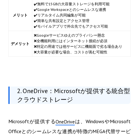
✔️無料で15GBの大容量ストレージを利用可能
✔️Google Workspaceとのシームレスな連携
メリット
✔️リアルタイム共同編集が可能
✔️簡単な共有設定とアクセス管理
✔️モバイルアプリで外出先でもアクセス可能
❌Googleサービスゆえのプライバシー懸念
❌全機能利用にはインターネット接続が必須
デメリット
❌特定の用途では他サービスに機能面で劣る場合あり
❌大容量が必要な場合、コストが嵩む可能性
2. OneDrive：Microsoftが提供する統合型
クラウドストレージ
Microsoftが提供する
は、WindowsやMicrosoft
OneDrive
Officeとのシームレスな連携が特徴のMEGA代替サービ