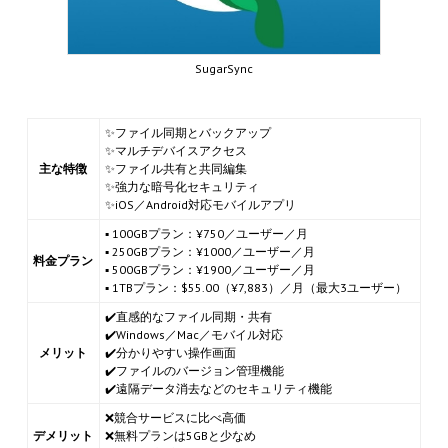
SugarSync
✨ファイル同期とバックアップ
✨マルチデバイスアクセス
主な特徴
✨ファイル共有と共同編集
✨強力な暗号化セキュリティ
✨iOS／Android対応モバイルアプリ
▪ 100GBプラン：¥750／ユーザー／月
▪ 250GBプラン：¥1000／ユーザー／月
料金プラン
▪ 500GBプラン：¥1900／ユーザー／月
▪ 1TBプラン：$55.00（¥7,883）／月（最大3ユーザー）
✔️直感的なファイル同期・共有
✔️Windows／Mac／モバイル対応
メリット
✔️分かりやすい操作画面
✔️ファイルのバージョン管理機能
✔️遠隔データ消去などのセキュリティ機能
❌競合サービスに比べ高価
デメリット
❌無料プランは5GBと少なめ