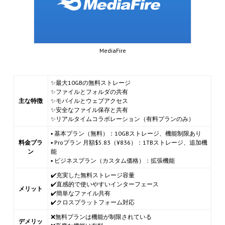
MediaFire
✨最大10GBの無料ストレージ
✨ファイルとフォルダの共有
主な特徴
✨モバイルとウェブアクセス
✨安全なファイル保存と共有
✨リアルタイムコラボレーション（有料プランのみ）
▪ 基本プラン（無料）：10GBストレージ、機能制限あり
料金プラ
▪ Proプラン 月額$5.83（¥836）：1TBストレージ、追加機
ン
能
▪ ビジネスプラン（カスタム価格）：拡張機能
✔️充実した無料ストレージ容量
✔️直感的で使いやすいインターフェース
メリット
✔️簡単なファイル共有
✔️クロスプラットフォーム対応
❌無料プランは機能が制限されている
デメリッ