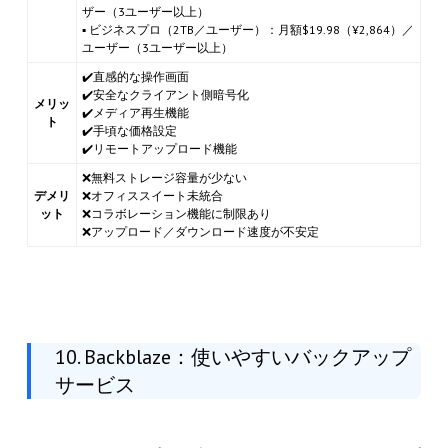
ザー（3ユーザー以上）
▪ ビジネスプロ（2TB／ユーザー）：月額$19.98（¥2,864）／
ユーザー（3ユーザー以上）
✔️直感的な操作画面
✔️安全なクライアント側暗号化
メリッ
✔️メディア再生機能
ト
✔️手頃な価格設定
✔️リモートアップロード機能
❌無料ストレージ容量が少ない
デメリ
❌オフィススイート未統合
ット
❌コラボレーション機能に制限あり
❌アップロード／ダウンロード速度が不安定
10. Backblaze：使いやすいバックアップ
サービス