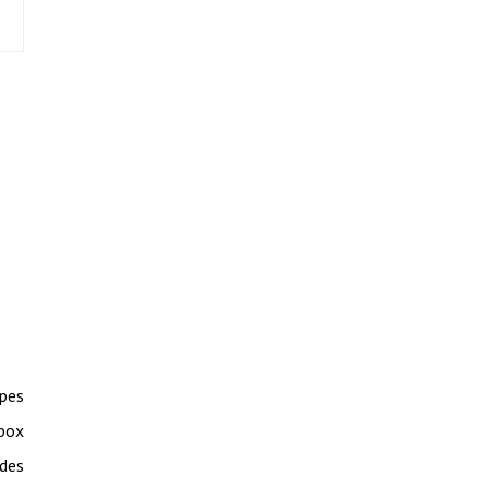
pes
pbox
 des