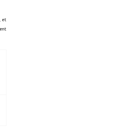
, et
ment