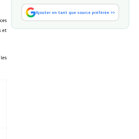
Ajouter en tant que source préférée >>
ices
s et
 les