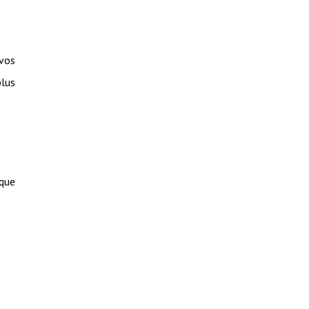
 vos
plus
 que