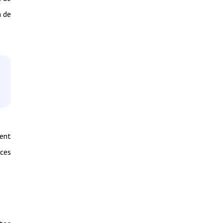
a de
ment
ices