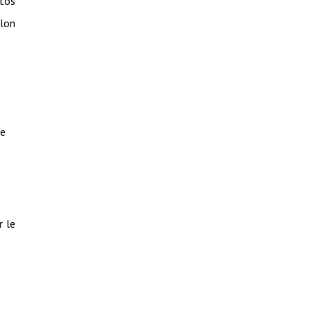
otos
elon
he
r le