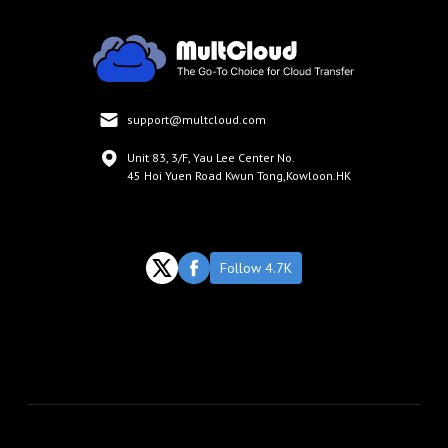
support@multcloud.com
Unit 83, 3/F, Yau Lee Center No.
45 Hoi Yuen Road Kwun Tong,Kowloon.HK
Follow 4.7K