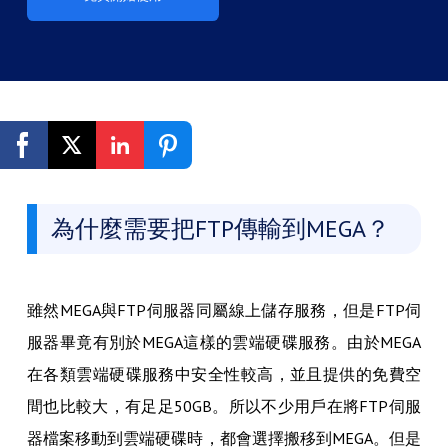
免費開始使用
為什麼需要把FTP傳輸到MEGA？
雖然MEGA與FTP伺服器同屬線上儲存服務，但是FTP伺
服器畢竟有別於MEGA這樣的雲端硬碟服務。由於MEGA
在各類雲端硬碟服務中安全性較高，並且提供的免費空
間也比較大，有足足50GB。所以不少用戶在將FTP伺服
器檔案移動到雲端硬碟時，都會選擇搬移到MEGA。但是