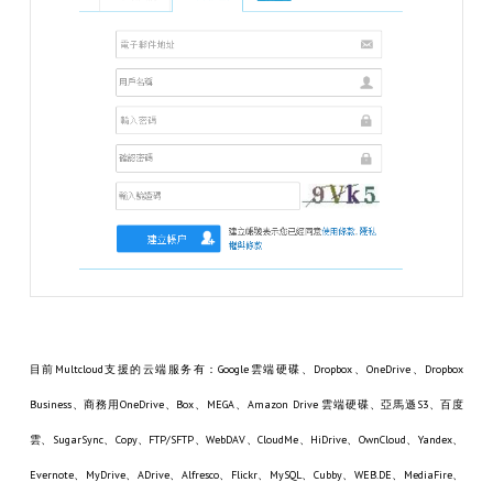
目前Multcloud支援的云端服务有：Google雲端硬碟、Dropbox、OneDrive、Dropbox
Business、商務用OneDrive、Box、MEGA、Amazon Drive 雲端硬碟、亞馬遜S3、百度
雲、SugarSync、Copy、FTP/SFTP、WebDAV、CloudMe、HiDrive、OwnCloud、Yandex、
Evernote、MyDrive、ADrive、Alfresco、Flickr、MySQL、Cubby、WEB.DE、MediaFire、