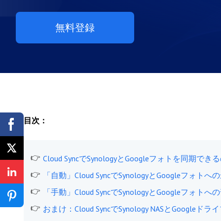
無料登録
目次：
Cloud SyncでSynologyとGoogleフォトを同期で
「自動」Cloud SyncでSynologyとGoogleフ
「手動」Cloud SyncでSynologyとGoogleフォ
おまけ：Cloud SyncでSynology NASとGoogleド