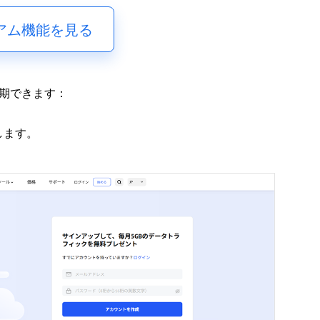
アム機能を見る
と同期できます：
します。