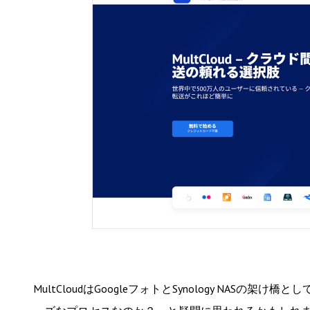
MultCloudはGoogleフォトとSynology NA