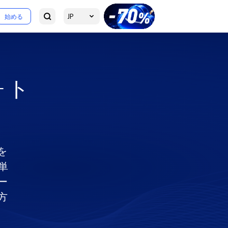
JP
始める
フォト
を
単
ー
方