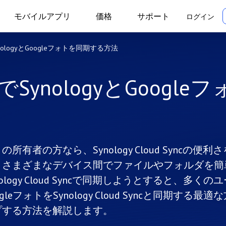
モバイルアプリ
価格
サポート
ログイン
ynologyとGoogleフォトを同期する方法
でSynologyとGoogle
所有者の方なら、Synology Cloud Syncの便利さ
、さまざまなデバイス間でファイルやフォルダを簡
logy Cloud Syncで同期しようとすると、多くのユ
ォトをSynology Cloud Syncと同期する最適な
プする方法を解説します。