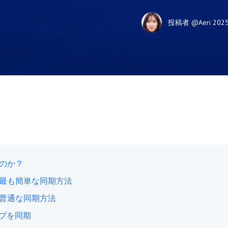
投稿者
@Aeri
202
きるのか？
ォトへの最も簡単な同期方法
トへの普通な同期方法
ライブを同期