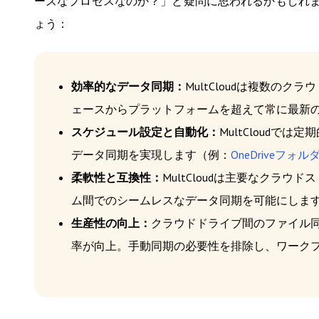
ーズなプロセスなのか？」と疑問に思われるかもしれ
ょう：
効率的なデータ同期：
MultCloudは複数の
ェースからプラットフォームを超えて常に最新
スケジュール設定と自動化：
MultCloud
データ同期を実現します（例：
OneDriveフ
柔軟性と互換性：
MultCloudは主要なクラ
ム間でのシームレスなデータ同期を可能にしま
生産性の向上：
クラウドドライブ間のファイル
率が向上。手動同期の必要性を排除し、ワーク