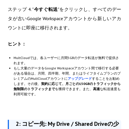
ステップ 4. "
今すぐ転送
"をクリックし、すべてのデー
タが古いGoogle Workspaceアカウントから新しいアカ
ウントに即座に移行されます。
ヒント：
MultCloudでは、各ユーザーに月間5GBのデータ転送が無料で提供さ
れます。
もし大量のデータをGoogle Workspaceアカウント間で移行する必要
がある場合は、月間、四半期、年間、またはライフタイムプランのプ
レミアムのMultCloudアカウントに
アップグレード
することをお勧め
します。その後、
契約に応じて、月ごとの150GBのトラフィックから
無制限のトラフィックまで
を獲得できます。また、
高速
な転送速度も
利用可能です。
2: コピー先: My Drive / Shared Driveの少