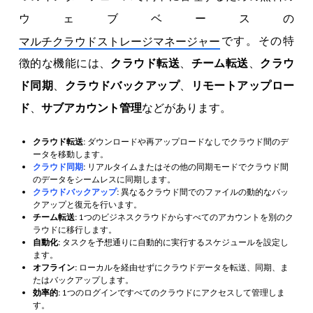
ウェブベースの
です。その特
マルチクラウドストレージマネージャー
徴的な機能には、
クラウド転送
、
チーム転送
、
クラウ
ド同期
、
クラウドバックアップ
、
リモートアップロー
ド
、
サブアカウント管理
などがあります。
クラウド転送:
ダウンロードや再アップロードなしでクラウド間のデ
ータを移動します。
クラウド同期
:
リアルタイムまたはその他の同期モードでクラウド間
のデータをシームレスに同期します。
クラウドバックアップ
:
異なるクラウド間でのファイルの動的なバッ
クアップと復元を行います。
チーム転送:
1つのビジネスクラウドからすべてのアカウントを別のク
ラウドに移行します。
自動化:
タスクを予想通りに自動的に実行するスケジュールを設定し
ます。
オフライン:
ローカルを経由せずにクラウドデータを転送、同期、ま
たはバックアップします。
効率的:
1つのログインですべてのクラウドにアクセスして管理しま
す。