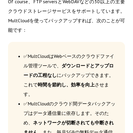
Of course、FTP serversとWebDAVなどの30以上の主要
クラウドストレージサービスをサポートしています。
MultCloudを使ってバックアップすれば、次のことが可
能です：
✅MultCloudはWebベースのクラウドファイ
ル管理ツールで、
ダウンロードとアップロ
ードの工程なし
にバックアップできます。
これで
時間を節約し、効率を向上
させま
す。
✅MultCloudのクラウド間データバックアッ
プはデータ通信量に依存します。そのた
め、
ネットワークが切断されても中断され
ません
。また、毎月5GBの無料データ通信