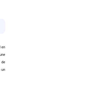
d en
une
n de
— un