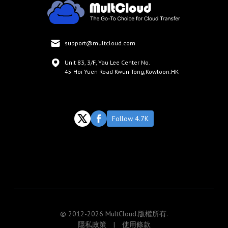
support@multcloud.com
Unit 83, 3/F, Yau Lee Center No.
45 Hoi Yuen Road Kwun Tong,Kowloon.HK
Follow 4.7K
© 2012-2026 MultCloud.版權所有.
隱私政策
|
使用條款