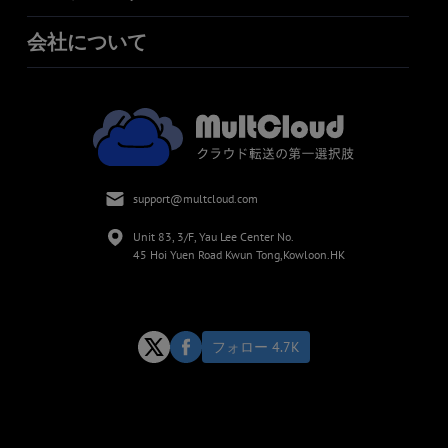
会社について
support@multcloud.com
Unit 83, 3/F, Yau Lee Center No.
45 Hoi Yuen Road Kwun Tong,Kowloon.HK
フォロー 4.7K