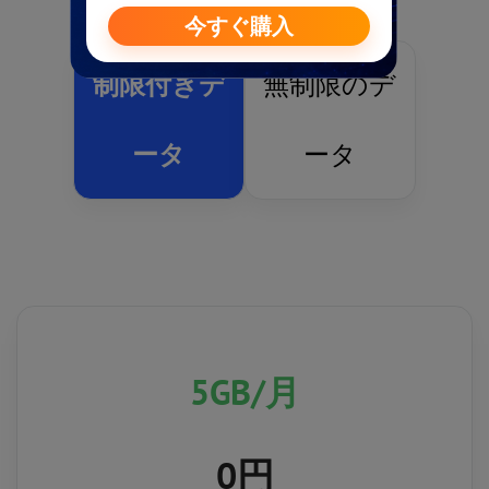
制限付きデ
無制限のデ
ータ
ータ
5GB
/月
0円