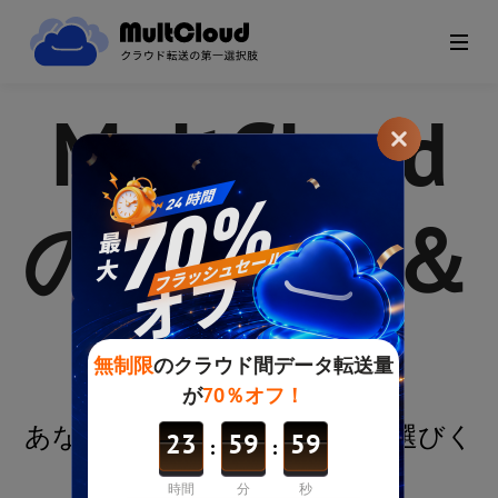
MultCloud
のプラン＆
価格
あなたに最適なMultCloudをお選びく
ださい！