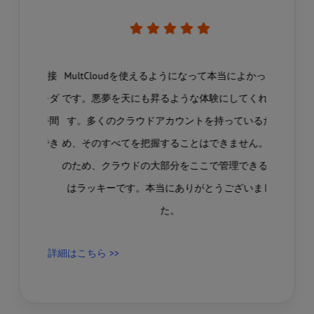
ァイルを直接
MultCloudを使えるようになって本当によかった
あるクラ
ァイルをダ
です。悪夢を天にも昇るような体験にしてくれま
ある場合、
りする手間
す。多くのクラウドアカウントを持っているた
私はMu
ことができ
め、そのすべてを把握することはできません。そ
Dropbo
のため、クラウドの大部分をここで管理できるの
めちゃく
はラッキーです。本当にありがとうございまし
させまし
た。
詳細はこちら >>