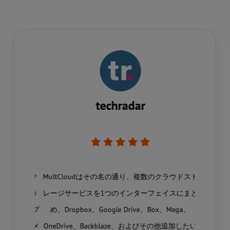
techradar
なクラウドサ
MultCloudはその名の通り、複数のクラウドスト
MultC
ことができ
レージサービスを1つのインターフェイスにまと
期、デー
、異なるプ
め、Dropbox、Google Drive、Box、Mega、
でクラウ
、ドキュメ
OneDrive、Backblaze、およびその他追加したい