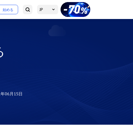
JP
始める
る
1年06月15日