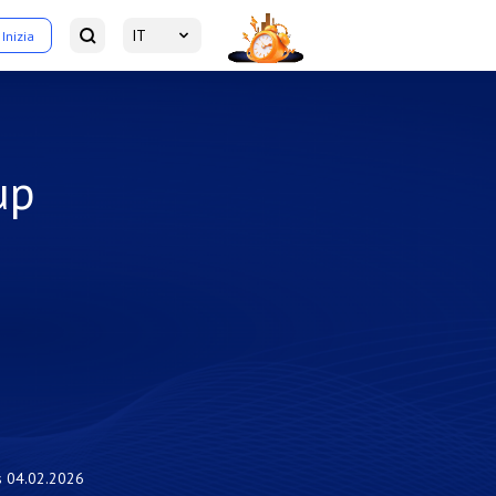
IT
Inizia
up
s
04.02.2026