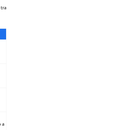
 tra
o a