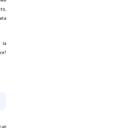
tto,
data
 la
oce?
i un