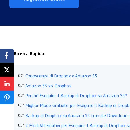
Ricerca Rapida:
Conoscenza di Dropbox e Amazon S3
Amazon S3 vs. Dropbox
Perché Eseguire il Backup di Dropbox su Amazon S3?
Miglior Modo Gratuito per Eseguire il Backup di Dro
Backup di Dropbox su Amazon S3 tramite Download 
2 Modi Alternativi per Eseguire il Backup di Dropbox