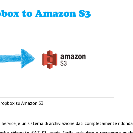
Dropbox su Amazon S3
 Service, è un sistema di archiviazione dati completamente ridond
he chiamato AWS S3, rende facile archiviare e recuperare quals