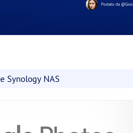
Postato da
@Gioi
 e Synology NAS