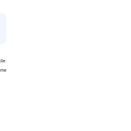
ile:
come