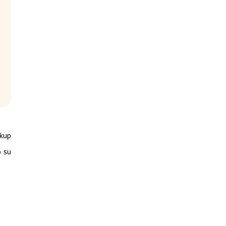
ckup
o su