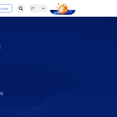
IT
Inizia
u
ni