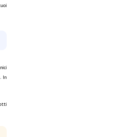
tuoi
nici
. In
otti