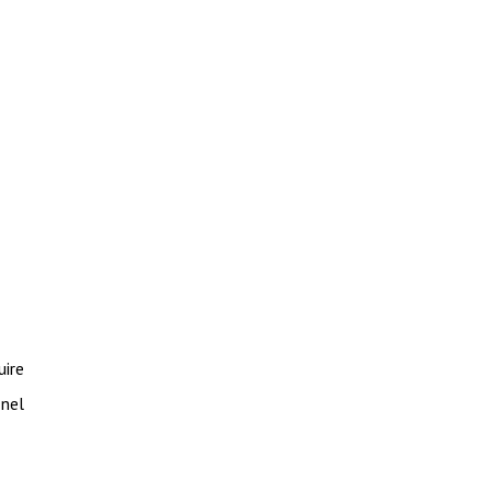
uire
nel